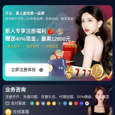
首页
>
开云·Kaiyun网页版-未来足球场馆内建
智慧空气净化系统，营养健康环境，室
内足球场建设
未来足球场馆的智慧空气净化与营养健康环境 引言：把呼吸和营养放在竞技体验的中心 未来的足球场馆不再只是座落在城市之中的看球场所，而将成为一个以健康为核心的综合体验空间。随着观众人数持续增长、场馆使用时段扩展，以及人们对空气、饮食、舒适度等因素日益敏感，智慧化的空气净化系统和营养健康环境成为提升观众体验、保障运动员表现及延长场馆运营寿命的关键要素。本分析将从系统架构、营养健康环境的要素、现...
开云kaiyun-日本队在亚洲杯表现优
异，誓夺冠军
日本队在亚洲杯表现优异，誓夺冠军的深度分析 一、现状透视：为何日本队成为亚洲杯最具关注度的夺冠热门 自从亚洲杯成为区域性最高水平的国家队赛事以来，日本队便以稳健的技战术体系、系统化的青训梯队和高水平联赛的竞争力，成为夺冠的长期热门之一。历史上，日本队已在1992、2000、2004和2011年四度捧起亚洲杯冠军，这样的荣誉积累使他们在赛前就被视作“冠军常客”，而近些年日本队在竞技状态、阵...
kaiyun开云·官方网站-新签赞助商助力
球队资金充裕运营环境全面改善，赞助