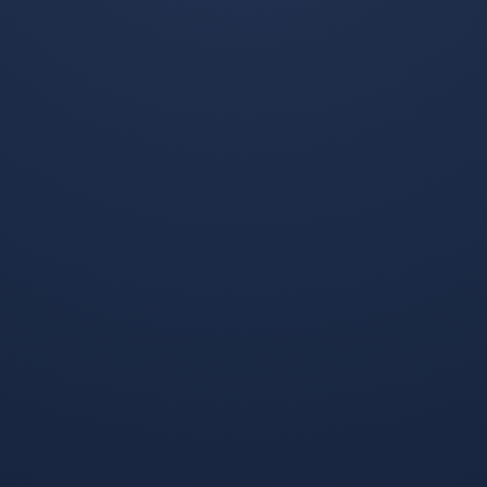
比赛高潮迭起”，攻防实战
kaiyun网站-“超越极限：冲破天气与地
形的速度奇迹”，超越极限视频
开云·体育官网-《2025英雄联盟全球总
决赛，小组赛火热开启》，英雄联盟20
20全球总决赛开幕
最新文章
开云网页版-黎巴嫩男篮在西亚锦标赛中持续奋战，冲击奥运
资格，黎巴嫩男子篮球队
2026-03-21
KAIYUNAPP-鹈鹕高管公开表示未来三年冲击冠军，鹈鹕成