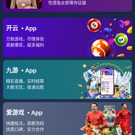
‹‹
‹
7
8
9
10
11
12
13
14
15
16
››
热门文章
kaiyun开云·官方网站-_未来运动科技博
览会：开启智能运动新时代_，未来运
动公园
kaiyun登录入口-_森林狼球员表现抢
眼，追逐胜利梦想_，森林狼球队人员
名单
开云网站-“攻势狂飙！攻防转变瞬间，
比赛高潮迭起”，攻防实战