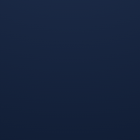
员
2026-03-21
kaiyun开云·官方网站-骑士前锋训练中展示出色滑步技巧，
骑士训练方法
2026-03-20
开云中国-马其顿男篮在欧洲预赛中拼搏奋战，迈向国际舞台
新高度，马其顿欧冠
2026-03-20
kaiyun官方入口登录-青训中心联手心理研究所开展青少年运
动心理项目，青少年心理研究院
2026-03-19
标签列表