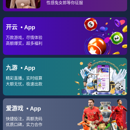
蝶泳的波浪如何形成
蝶泳赛场波兰选手力量爆发：深度分析与前瞻 一、现状背景：波兰蝶泳的崛起与观察点 在近年的国际蝶泳赛场，波兰队逐渐成为一个值得关注的力量源泉，尤其在短距离和中距离蝶泳项目中，选手的力量爆发力成为决定性因素之一。和传统强国相比，波兰队在起跳、转身以及水下推进阶段的效率提升明显，与之配套的是核心力量、肩背稳定性和耐力的协同优化。本文以“蝶泳赛场上的力量爆发”作为核心分析线索，试图揭示波兰选手在...
开云中国大陆-莱昂·马尔尚赛后分享备
赛心得，莱昂内尔·马丁
莱昂·马尔尚赛后备赛心得的深度解读与启示 开篇：赛后分享为何成为备赛研究的切入点 在高水平竞技世界，赛后并非结束，而是一个重要的起点。莱昂·马尔尚在赛后公开分享的备赛心得，既揭示了他对体能、技战术与心态的深度整合，也为理解现代竞技训练的逻辑提供了可操作的线索。本文试图以他的表述为线索，结合行业研究与真实案例，拆解备赛体系中的关键变量：训练容量与强度的平衡、恢复策略的科学性、技战术细化的阶...
开云·体育官网APP下载-英超赛场风
云：每一秒都精彩无限，英超赛事集锦
英超赛场风云：每一秒都精彩无限 开篇：在秒秒之间捕捉风云，理解其背后的逻辑 当灯光照在草皮上、观众席的呼喊尚未散去之时，英超的每一秒都在被放大。你看到的不仅是吋尺间的传球、奔跑与对抗，更是一系列决定性决策在极短时间内完成后的连锁反应。高强度的逼抢、快速的位移、边路的交叉跑动、门前的判断与射门角度，往往在毫厘之差处改变胜负走向。本文将从战术动作的时空压缩、数据背后的隐性规律、技术手段带来的...
KAIYUN 中国大陆-英超豪门豪掷千
金，转会窗口热火朝天地开启
英超豪门豪掷千金，转会窗口热火朝天地开启 序幕：巨量投入背后的结构性趋势与叙事框架 在全球体育资本持续扩张的背景下，英超豪门的转会市场正在经历一轮新的“结构性放大”。资金并非单一驱动力，背后是股权结构、收益多元化、以及全球化观众对顶级赛事的持续高黏性所共同作用的结果。头部球队通过高强度的转会投入来塑造即战力与长期竞争力的双轨目标，同时也在市场环境变化、工资结构上限与财政公平规则之间寻求平...