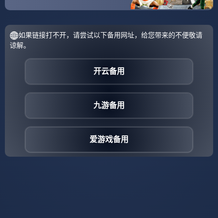
‹‹
‹
1
2
3
4
5
6
7
8
9
10
›
››
热门文章
kaiyun开云·官方网站-_未来运动科技博
览会：开启智能运动新时代_，未来运
动公园
kaiyun登录入口-_森林狼球员表现抢
眼，追逐胜利梦想_，森林狼球队人员
名单
开云网站-“攻势狂飙！攻防转变瞬间，
比赛高潮迭起”，攻防实战