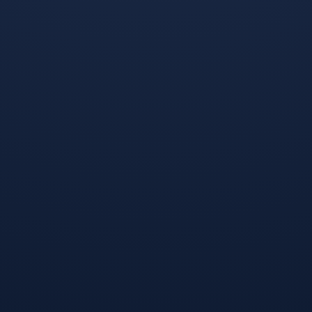
kaiyun开云·官方网站-骑士前锋训练中展示出色滑步技巧，
骑士训练方法
2026-03-20
开云中国-马其顿男篮在欧洲预赛中拼搏奋战，迈向国际舞台
新高度，马其顿欧冠
2026-03-20
kaiyun官方入口登录-青训中心联手心理研究所开展青少年运
动心理项目，青少年心理研究院
2026-03-19
标签列表
站点信息