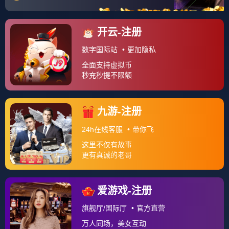
福特vs丹亨德森
贝尔哈德·福特：全黑队中不容忽视的技术型球员 引言 在全球橄榄球的舞台上，全黑队（New Zealand All Blacks）一直以其无与伦比的实力、团队精神和技术水平著称。而在这个传奇球队中，贝尔哈德·福特（Bernard Foley）作为一名技术型球员，往往被外界低估。福特的战术眼光、精准的踢球技术以及丰富的比赛经验，使他在关键时刻成为球队不可或缺的一员。本文将深入分析福特的技术特...
开云官方网站-詹姆斯接受专访表示会用
行动引领更衣室文化，詹姆斯访谈
用行动重塑更衣室文化：对詹姆斯专访设想的深度分析 引言：一个关于领导力与文化的设想讨论点 在职业体育的高强度场域中，个人声望与团队文化往往相互交织。一个被广泛关注的焦点，是“领袖是否能透过日常行动而非口号来塑造更衣室的文化环境”。本文以一个设想场景展开：若詹姆斯在一次专访中明确表示“会以行动引领更衣室文化”，这究竟意味着什么？它对球队治理、球员发展、赛事生态以及观众体验会产生哪些深远影响...
kaiyun体育app-西甲豪门争夺激烈：精
彩瞬间不断刷新记录！，西甲老牌豪门
西甲豪门争夺激烈：精彩瞬间不断刷新记录！ 西甲作为欧洲足坛的高水平竞技场，长期以来都是豪门云集、星光璀璨。近年来，随着转会市场的持续扩张、商业化程度的提升以及赛程节奏的加快，西甲“豪门之间”的对抗呈现出更为密集和系统化的特征。本篇文章将从结构性、战术性、数据化三个维度，深度分析西甲豪门为何持续呈现激烈竞争态势，以及“精彩瞬间”如何不断刷新记录，同时结合九游体育官网（九游APP）的数据服务...
kaiyun登录入口-西甲攻势如潮：精彩
进球一波接一波！，2021西甲进球
西甲攻势如潮：精彩进球一波接一波！ 现象透视：攻势的时代特征与观众的热情回潮 近一个赛季以来，西甲呈现出“攻势如潮”的宏观趋势，观众在电视与现场看台上都能感受到一波接一波的精彩进球。不同于 früher 的“稳固防守、依靠反击”的传统格局，如今的西甲球队普遍强调前场压迫、快速转换和边路宽度的持续利用，导致攻防转换的节奏明显加快，观众的参与感和情绪波动也更强烈。强调高强度逼抢的球队在中场与...
开云入口-蝶泳赛场波兰选手力量爆发，