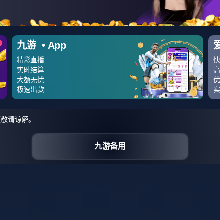
，成为全黑队的得分保证
得分核心
夜之间发生。最初他是
开云网页版-快船队冲击季后赛深
随着球队在关键场次需要时刻站出来的需求增多，他逐
”。原因并非单纯的技术突进，更关键的是他对比赛节奏的
输出的心理素质。科里·简的技术组合包括中距离和三分
依旧能够分配空间给队友的能力。这种转变不仅提升了
开
全黑队的进攻体系在面对高强度对抗时具有更强的应变
在高压情境下的执行力与决策质量”，科里·简则通过刻
要时刻的可靠选择。