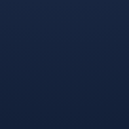
一次中距离跳投，并以连续的压迫性突破打开局面。结
为球队扭转局势的关键点。案例二聚焦对抗高强度全场
以及熟练的两步突破，制造空档并将球分给轮转中的队友
保持了比分竞争力。现实世界中的对照也能提供参考：
决策速度、对手防守布置的预判力，以及与队友的默契
些案例的共同点在于都强调了“在困难环境中的执行力”和
提供赛事分析、数据对比和专业指导方面具有明显的优
平台，提供实时比分、赛前赛后统计、历史对战数据、
与球员表现。对于像科里·简这类核心球员的分析，平台