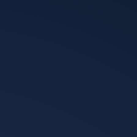
启》，英雄联盟2020
全球总决赛开幕
及在高强
度与执行
最新文章
“错位进
开云网页版-黎巴嫩男篮在西亚锦标
高质量的
赛中持续奋战，冲击奥运资格，黎
误。通过
巴嫩男子篮球队
在末段的
2026-03-21
KAIYUNAPP-鹈鹕高管公开表示未
来三年冲击冠军，鹈鹕成员
2026-03-21
到以下趋
kaiyun开云·官方网站-骑士前锋训
在收官阶
练中展示出色滑步技巧，骑士训练