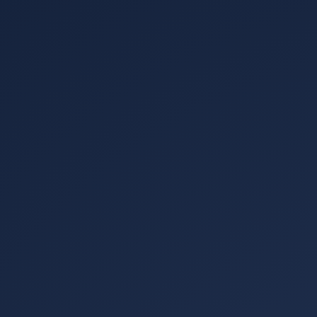
段发动进攻的高度信任。更重要的是，他的使用
仅依赖队友的回传，更能够通过个人能力创造出
动队友参与、促进二次进攻方面的成长。综合这
动全队进攻节奏、在苦战中提供稳定产出的核心
往往越突出，这也反映出他在战术执行层面的成