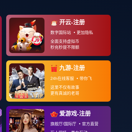
中国篮球
电竞资讯
热门文章
分保
kaiyun开云·官方网
站-_未来运动科技博
览会：开启智能运动
新时代_，未来运动