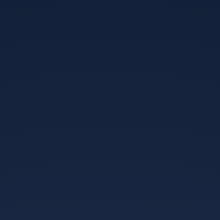
点
最难以破解的点。其关键在于对防守切换的敏捷识别，以
现在三个方面：一是对 pick-and-roll 的阅读速
或传导球制造更高效的出手机会；二是对防守换人后的
上篮或膝盖高度的跳投，从而在对手以协防为主时拿到更
手施压的情境下仍能保持出手节奏和判罚观察，减少失
让全队在关键局面有了明确的“终结点”，从而削弱对手
证据
力的支撑。综合近几个赛季的球队进攻数据，可以观察
且在最后五分钟的决策权重显著上升，显示出球队对他