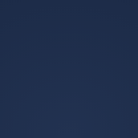
如何转化为机会
夹击式防守”与“换人后的对位压力”所包围。这种情形要
性判断。对手通常会通过变换屏幕、加强协防以及在关