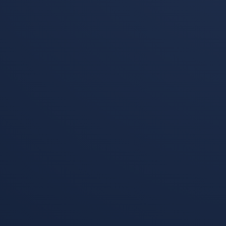
案例研究与现实世界参照：对
侠隊自信心提升，季后赛期待
提
为了让分析更具说服力，以下两个案例帮助理解
防守球队的关键对局。在这场比赛中，科里·简