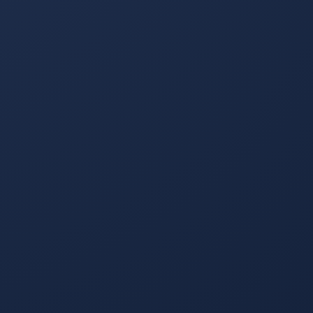
-独行
联盟顶尖
错位，随