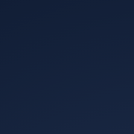
关键时刻的表现：决策与技术要
在比赛的生死节点，科里·简往往成为对手防线
度对抗中维持投射空间的能力。具体来说，他的优势表
力，能迅速判断是否转为中距离出手、利用空切
攻”创造，善于利用身高臂展上的细微差距完成
出手；三是罚球线的稳定性与抗压能力，在被对
这些技术要点，他不仅提升了个人得分效率，也
防守密度。
数据洞察：得分效率与稳定性的
在分析科里·简的影响力时，量化指标提供了有
势：他在高压防守下的得分效率呈现稳步提升，