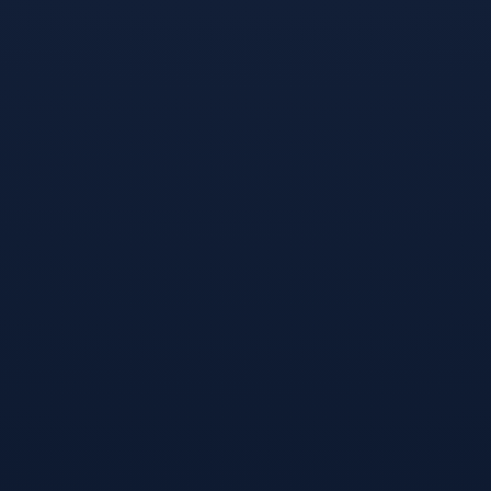
最新文章
开云网页版-黎巴嫩男篮在西亚锦标赛中持续奋战，冲击奥运
资格，黎巴嫩男子篮球队
2026-03-21
KAIYUNAPP-鹈鹕高管公开表示未来三年冲击冠军，鹈鹕成
员
2026-03-21
kaiyun开云·官方网站-骑士前锋训练中展示出色滑步技巧，
骑士训练方法
2026-03-20
开云中国-马其顿男篮在欧洲预赛中拼搏奋战，迈向国际舞台
新高度，马其顿欧冠
2026-03-20