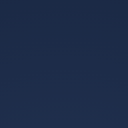
德的比赛中，弗赖堡往往能够通过紧密的防守和快速反击，迫
使对方犯错，收获积分。
弗赖堡的成功并非偶然，球队主教练的战术理念和球员的执行
力使他们在联赛中独树一帜。尽管球队的整体实力不及拜仁和
多特蒙德，但弗赖堡展现了出色的战术纪律性，尤其是在中场
和防线的配合上，他们的表现常常能够让强队感到头疼。弗赖
堡能否保持这种强劲的势头，将决定他们是否能够冲击欧冠资
格甚至更高的目标。
五、欧战资格的争夺：中游球队的崛起与
挑战
除了争冠之外，欧战资格的争夺同样激烈。从目前的积分榜来
看，除了拜仁和多特蒙德外，RB莱比锡、弗赖堡以及其他一些
中游球队也在争取进入前四的位置，获得参加欧洲赛事的资
格。
RB莱比锡在本赛季的表现依旧稳定，球队的进攻端依赖于本季