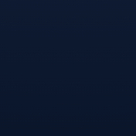
kaiyun官方入口登录-青训中心联手心理研究所开展青少年运
动心理项目，青少年心理研究院
2026-03-19
标签列表
站点信息
文章总数:58
页面总数:0
分类总数:6
标签总数:0
评论总数:0