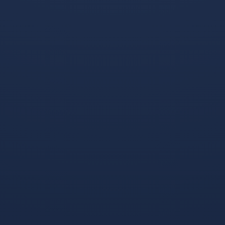
德甲联赛的竞争正处于高潮阶段，积分榜上的每一支球队都在
为自己的目标而奋斗。随着赛季的临近尾声，争冠和争夺欧战
席位的竞争将愈加激烈。拜仁、多特蒙德、弗赖堡等球队的表
现直接决定了联赛的走势，而中游球队则通过强劲的反弹发起
挑战。对于球迷来说，这是一个充满悬念的赛季，而对于赛事
竞猜者来说，精确分析各支球队的状态和表现，将成为赢得更
多胜利的关键。为了更好地了解最新的赛事动态和获得更多的
赛事资讯，建议访问九游体育官方网站或下载九游APP，获取
最新的赛季信息和精彩的竞猜服务。
上一篇：
开云中国大陆-_特色亲子运动会：亲子共成长_，亲子 运动会
下一篇：
kaiyun网站-“超越极限：冲破天气与地形的速度奇迹”，超越极限视频
相关推荐