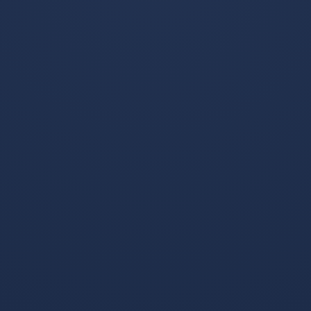
对于中游球队而言，他们依然有机会通过强势反弹，争取欧战
席位。在未来的比赛中，这些球队需要更多地依赖团队合作和
战术执行，而不是单纯依赖个人能力。通过合理调整阵容和战
术打法，他们也能够在竞争中占据一席之地。
德甲联赛的竞争将继续保持高水平，球迷们也将迎来更加精彩
的比赛。无论是争冠还是争夺欧战资格，都会成为赛季的焦
点，值得每一位足球爱好者的关注。
结论