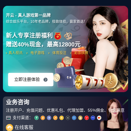
首页
>
电竞资讯
开云平台-独行侠组织三分大赛热身备战常规赛，
独行侠三分球
2026-03-05 10:26:56
电竞资讯
250℃
0
独行侠三分热身：从热身备战看常规赛的
开云体育-76人队豪取季后赛首胜，士气大
振
外线策略与前景
一、开篇：热身并非“消耗战”，而是
开云
官网-公牛队迎来关键战役，战意高昂
外线
进攻的前瞻性调音
在现代篮球里，三分线上的效率往往决定一支球队的季后赛命