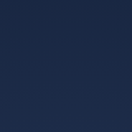
四、阵容与个人表现：核心射手与周边射
手的协同演练
独行侠在新赛季的首轮热身中，核心协作的焦点是两位核心球
员的外线配合与周边射手的接应效率。具体层面包括：
核心球员的投射安排：主力后场的挑战在于如何通过掩
护和无球跑动创造稳定的三分机会，尤其是在他们需要
同时承担组织者角色的情况下。热身阶段对这部分的训
练，目标是缩短投射前的处理时间，并确保在高强度对
抗中仍能保持准确性。