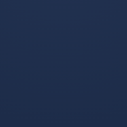
球+高质量出手”的方案，有助于在常规赛初期快速建立
外线信心。
数据化决策的价值：九游体育官网提供的对比分析和案
例库使教练组能识别哪些热身策略是可转化为常规赛战
术的。以往案例显示，具备明确数据驱动的热身方案，
往往在赛季初就能获得稳定的三分输出和比赛节奏控
制。
七、结论与行动建议：把热身的洞察转化
为赛季竞争力
核心判断：独行侠通过“三分热身”将外线投射作为核心攻
势的预设，若能在常规赛初期维持热身阶段的投射节奏
与空间配置，将显著提升球队的进攻效率与比赛对抗
性。
给球队的具体建议：继续固化热身阶段的战术模板，确
保射手群的轮换与站位分工清晰；加强对核心射手在高
强度对抗中的接球-出手效率训练；利用九游APP的数据