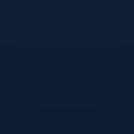
比赛高潮迭起”，攻防实战
kaiyun网站-“超越极限：冲破天气与地
形的速度奇迹”，超越极限视频
开云·体育官网-《2025英雄联盟全球总
决赛，小组赛火热开启》，英雄联盟20
20全球总决赛开幕
最新文章
开云网页版-黎巴嫩男篮在西亚锦标赛中持续奋战，冲击奥运
资格，黎巴嫩男子篮球队
2026-03-21
KAIYUNAPP-鹈鹕高管公开表示未来三年冲击冠军，鹈鹕成