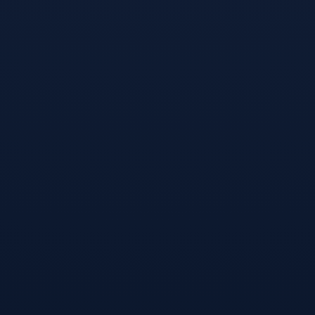
员
2026-03-21
kaiyun开云·官方网站-骑士前锋训练中展示出色滑步技巧，
骑士训练方法
2026-03-20
开云中国-马其顿男篮在欧洲预赛中拼搏奋战，迈向国际舞台
新高度，马其顿欧冠
2026-03-20
kaiyun官方入口登录-青训中心联手心理研究所开展青少年运
动心理项目，青少年心理研究院
2026-03-19
标签列表