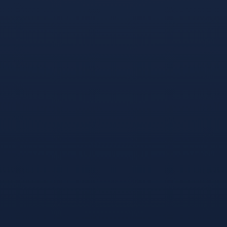
kaiyun体育app-跳水双人项目希腊表现稳定，跳水双人计分规则
kaiyun中国官方网站-英超最后冲刺：每一场都至关重要，英超最后两轮分析
热门文章
kaiyun开云·官方网站-_未来运动科技博
览会：开启智能运动新时代_，未来运
动公园
kaiyun登录入口-_森林狼球员表现抢
眼，追逐胜利梦想_，森林狼球队人员
名单
开云网站-“攻势狂飙！攻防转变瞬间，