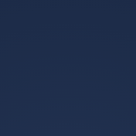
辅助射手的成长：另一组任务是提升替补/轮换射手的即
时接球射门能力，以及在高疲劳度下的稳定性。这有助
于球队在比赛进入高强度对抗时，仍能维持外线火力的
持续性。
配置对比上赛季的变化：若新赛季阵容增加了
爱游戏ayx
-瓦伦西亚新星崭露头角，转会市场火热
具备高位掩护与
空间拉开的射手，热身中的重点就会放在“掩护后的快速
转移”和“轮换中的射手站位优化”上。这些变化的核心，
是让三分阵地在对手防守布置变化时仍保持高效。
五、热身对常规赛的落地策略：从数据到
行动的可执行路径
训练计划的具体化：将热身阶段的战术模板固化为可操
作的日常训练内容，如“角位接球三分”、“顶端快速传导
后的接球出手”等固定动作序列，确保全队能在比赛中快
速调用。