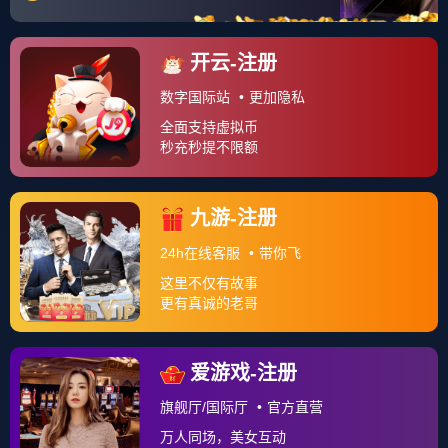
运。独行侠在新赛季的热身阶段，将三分作为攻防的核心预
置，力求在常规赛揭幕前以更高的投射命中率和更稳定的出手
节奏，来抵消阵容深度不足带来的潜在短板。这并非简单的投
篮练习，而是通过高强度的“热身对抗+战术演练”实现射手分
布、掩护体系、传导节奏与防守轮转的协同对齐。本文将从战
术设计、数据洞察、阵容影响和落地策略等维度，系统梳理独
行侠在三分大赛热身中的备战思路，以及它对常规赛的潜在收
益。
二、热身赛的战术设计：把外线变成稳定
的进攻发动机
热身阶段的首要目标，是让球队的外线投射成为可复制的“习惯
动作”而非一次性爆发。独行侠围绕两名核心射手与多个空位射
手，构建以拉开空间、快速转移和高位掩护后的外线火力为主
的进攻框架。具体表现为：